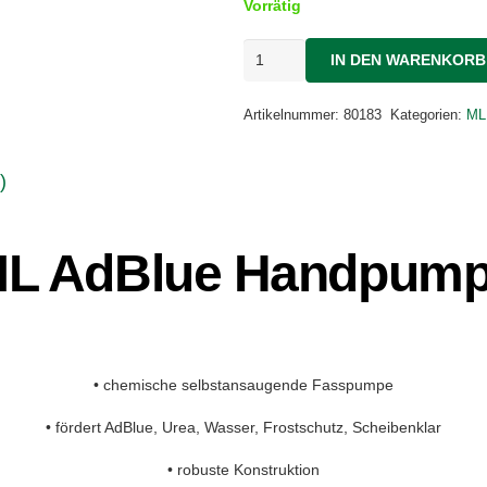
Vorrätig
ML
IN DEN WARENKORB
AdBlue
Handpumpe
Menge
Artikelnummer:
80183
Kategorien:
ML
)
L AdBlue Handpum
• chemische selbstansaugende Fasspumpe
• fördert AdBlue, Urea, Wasser, Frostschutz, Scheibenklar
• robuste Konstruktion