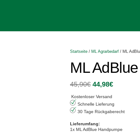
Startseite
/
ML Agrarbedarf
/ ML AdBl
ML AdBlu
Ursprüngliche
Aktuelle
45,90
€
44,98
€
Preis
Preis
war:
ist:
Kostenloser Versand
45,90€
44,98€.
Schnelle Lieferung
30 Tage Rückgaberecht
Lieferumfang:
1x ML AdBlue Handpumpe