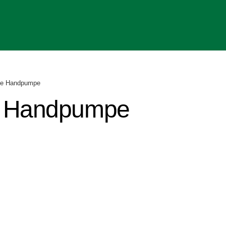
ue Handpumpe
e Handpumpe
r
r