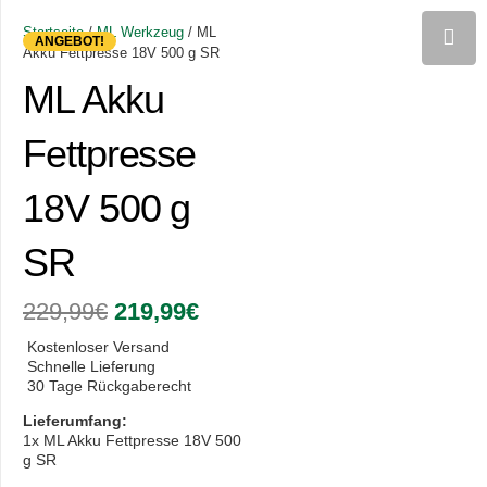
Startseite
/
ML Werkzeug
/ ML
ANGEBOT!
Akku Fettpresse 18V 500 g SR
ML Akku
Fettpresse
18V 500 g
SR
Ursprünglicher
Aktueller
229,99
€
219,99
€
Preis
Preis
war:
ist:
Kostenloser Versand
229,99€
219,99€.
Schnelle Lieferung
30 Tage Rückgaberecht
Lieferumfang:
1x ML Akku Fettpresse 18V 500
g SR