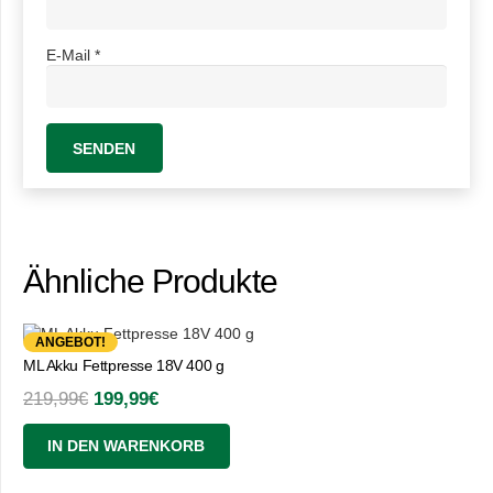
E-Mail
*
Ähnliche Produkte
ANGEBOT!
ML Akku Fettpresse 18V 400 g
Ursprünglicher
Aktueller
219,99
€
199,99
€
Preis
Preis
IN DEN WARENKORB
war:
ist:
219,99€
199,99€.