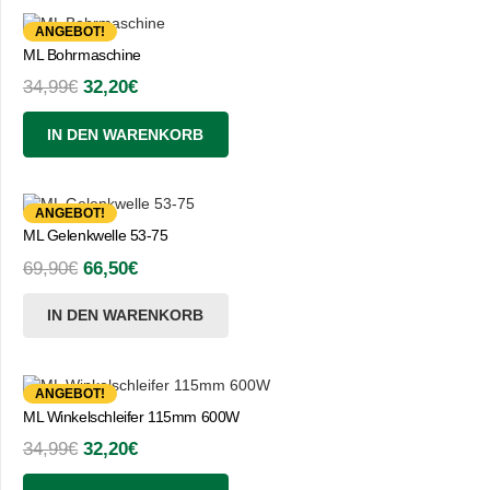
ANGEBOT!
ML Bohrmaschine
Ursprünglicher
Aktueller
34,99
€
32,20
€
Preis
Preis
IN DEN WARENKORB
war:
ist:
34,99€
32,20€.
ANGEBOT!
ML Gelenkwelle 53-75
Ursprünglicher
Aktueller
69,90
€
66,50
€
Preis
Preis
IN DEN WARENKORB
war:
ist:
69,90€
66,50€.
ANGEBOT!
ML Winkelschleifer 115mm 600W
Ursprünglicher
Aktueller
34,99
€
32,20
€
Preis
Preis