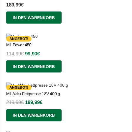
189,99
€
IN DEN WARENKORB
ANGEBOT!
ML Power 450
Ursprünglicher
Aktueller
114,99
€
99,90
€
Preis
Preis
IN DEN WARENKORB
war:
ist:
114,99€
99,90€.
ANGEBOT!
ML Akku Fettpresse 18V 400 g
Ursprünglicher
Aktueller
219,99
€
199,99
€
Preis
Preis
IN DEN WARENKORB
war:
ist:
219,99€
199,99€.