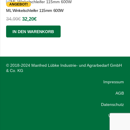
ANGEBOT!
ML Winkelschleifer 115mm 600W
Ursprünglicher
Aktueller
34,99
€
32,20
€
Preis
Preis
IN DEN WARENKORB
war:
ist:
34,99€
32,20€.
© 2018-2024 Manfred Lübke Industrie- und Agrarbedarf GmbH
& Co. KG
Impressum
AGB
Datenschutz
Widerruf