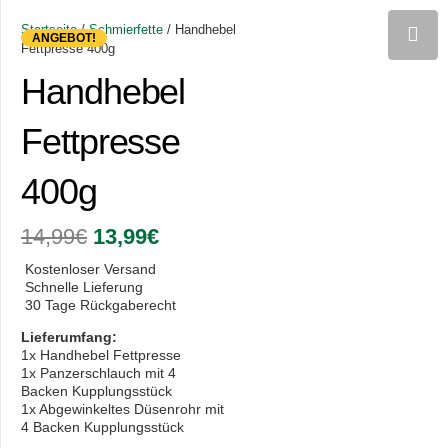
Startseite
/
Schmierfette
/ Handhebel
ANGEBOT!
Fettpresse 400g
Handhebel
Fettpresse
400g
Ursprünglicher
Aktueller
14,99
€
13,99
€
Preis
Preis
war:
ist:
Kostenloser Versand
14,99€
13,99€.
Schnelle Lieferung
30 Tage Rückgaberecht
Lieferumfang:
1x Handhebel Fettpresse
1x Panzerschlauch mit 4
Backen Kupplungsstück
1x Abgewinkeltes Düsenrohr mit
4 Backen Kupplungsstück