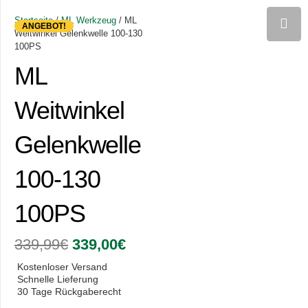
Startseite
/
ML Werkzeug
/ ML
ANGEBOT!
Weitwinkel Gelenkwelle 100-130
100PS
ML
Weitwinkel
Gelenkwelle
100-130
100PS
Ursprünglicher
Aktueller
339,99
€
339,00
€
Preis
Preis
war:
ist:
Kostenloser Versand
339,99€
339,00€.
Schnelle Lieferung
30 Tage Rückgaberecht