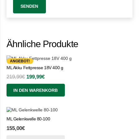
Ähnliche Produkte
ANGEBOT!
ML Akku Fettpresse 18V 400 g
Ursprünglicher
Aktueller
219,99
€
199,99
€
Preis
Preis
IN DEN WARENKORB
war:
ist:
219,99€
199,99€.
ML Gelenkwelle 80-100
155,00
€