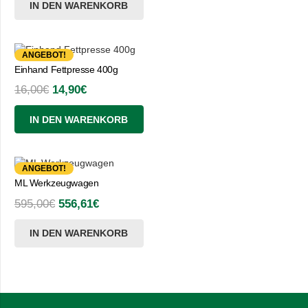
IN DEN WARENKORB
ANGEBOT!
Einhand Fettpresse 400g
Ursprünglicher
Aktueller
16,00
€
14,90
€
Preis
Preis
IN DEN WARENKORB
war:
ist:
16,00€
14,90€.
ANGEBOT!
ML Werkzeugwagen
Ursprünglicher
Aktueller
595,00
€
556,61
€
Preis
Preis
IN DEN WARENKORB
war:
ist:
595,00€
556,61€.