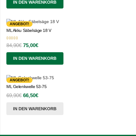
IN DEN WARENKORB
war:
ist:
79,99€
75,90€.
ANGEBOT!
ML Akku Säbelsäge 18 V
Bewertet mit
5.00
von 5
Ursprünglicher
Aktueller
84,90
€
75,00
€
Preis
Preis
IN DEN WARENKORB
war:
ist:
84,90€
75,00€.
ANGEBOT!
ML Gelenkwelle 53-75
Ursprünglicher
Aktueller
69,90
€
66,50
€
Preis
Preis
IN DEN WARENKORB
war:
ist:
69,90€
66,50€.