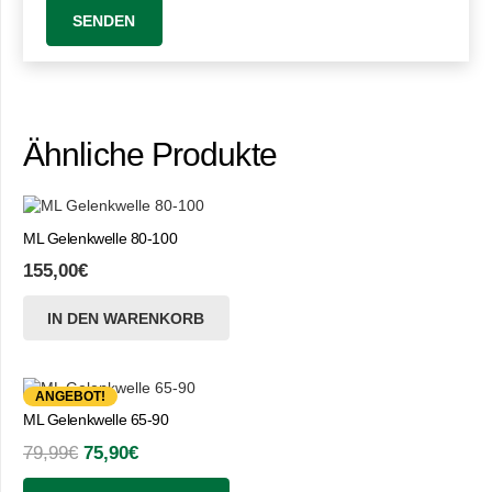
Ähnliche Produkte
ML Gelenkwelle 80-100
155,00
€
IN DEN WARENKORB
ANGEBOT!
ML Gelenkwelle 65-90
Ursprünglicher
Aktueller
79,99
€
75,90
€
Preis
Preis