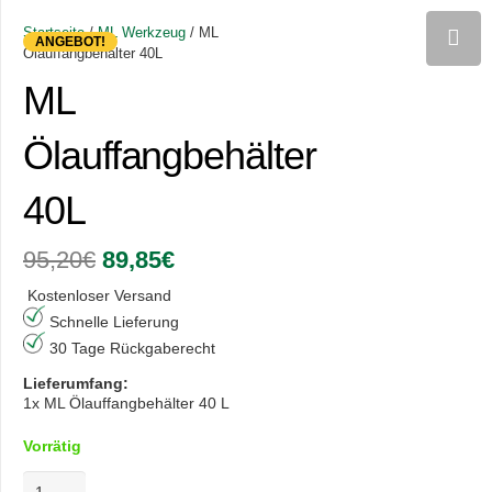
Startseite
/
ML Werkzeug
/ ML
ANGEBOT!
Ölauffangbehälter 40L
ML
Ölauffangbehälter
40L
Ursprünglicher
Aktueller
95,20
€
89,85
€
Preis
Preis
war:
ist:
Kostenloser Versand
95,20€
89,85€.
Schnelle Lieferung
30 Tage Rückgaberecht
Lieferumfang:
1x ML Ölauffangbehälter 40 L
Vorrätig
ML