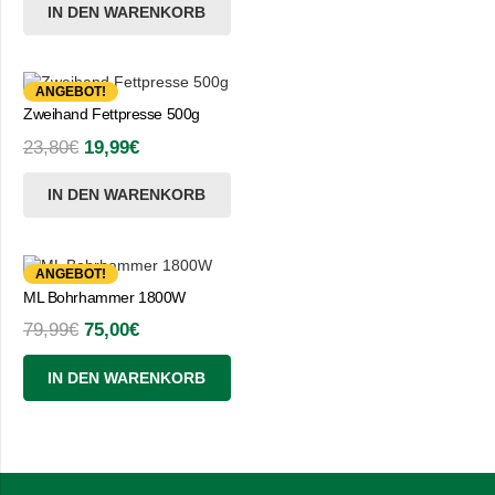
IN DEN WARENKORB
ANGEBOT!
Zweihand Fettpresse 500g
Ursprünglicher
Aktueller
23,80
€
19,99
€
Preis
Preis
IN DEN WARENKORB
war:
ist:
23,80€
19,99€.
ANGEBOT!
ML Bohrhammer 1800W
Ursprünglicher
Aktueller
79,99
€
75,00
€
Preis
Preis
IN DEN WARENKORB
war:
ist:
79,99€
75,00€.