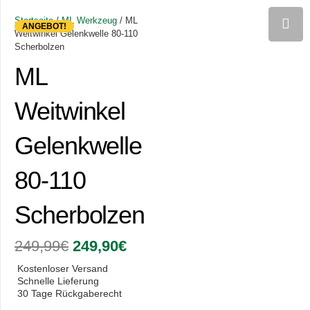
Startseite
/
ML Werkzeug
/ ML
ANGEBOT!
Weitwinkel Gelenkwelle 80-110
Scherbolzen
ML
Weitwinkel
Gelenkwelle
80-110
Scherbolzen
Ursprünglicher
Aktueller
249,99
€
249,90
€
Preis
Preis
war:
ist:
Kostenloser Versand
249,99€
249,90€.
Schnelle Lieferung
30 Tage Rückgaberecht