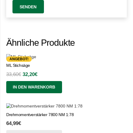
Ähnliche Produkte
ANGEBOT!
ML Stichsäge
Ursprünglicher
Aktueller
33,60
€
32,20
€
Preis
Preis
IN DEN WARENKORB
war:
ist:
33,60€
32,20€.
Drehmomentverstärker 7800 NM 1:78
64,99
€