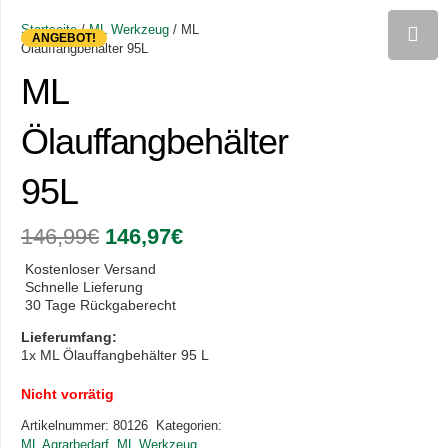
Startseite
/
ML Werkzeug
/ ML
ANGEBOT!
Ölauffangbehälter 95L
ML
Ölauffangbehälter
95L
Ursprünglicher
Aktueller
146,99
€
146,97
€
Preis
Preis
war:
ist:
Kostenloser Versand
146,99€
146,97€.
Schnelle Lieferung
30 Tage Rückgaberecht
Lieferumfang:
1x ML Ölauffangbehälter 95 L
Nicht vorrätig
Artikelnummer:
80126
Kategorien:
ML Agrarbedarf
,
ML Werkzeug
,