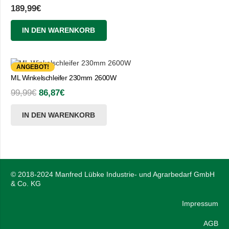
189,99
€
IN DEN WARENKORB
ANGEBOT!
ML Winkelschleifer 230mm 2600W
Ursprünglicher
Aktueller
99,99
€
86,87
€
Preis
Preis
IN DEN WARENKORB
war:
ist:
99,99€
86,87€.
© 2018-2024 Manfred Lübke Industrie- und Agrarbedarf GmbH
& Co. KG
Impressum
AGB