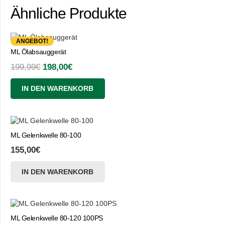
Ähnliche Produkte
ANGEBOT!
ML Ölabsauggerät
Ursprünglicher
Aktueller
199,99
€
198,00
€
Preis
Preis
IN DEN WARENKORB
war:
ist:
199,99€
198,00€.
ML Gelenkwelle 80-100
155,00
€
IN DEN WARENKORB
ML Gelenkwelle 80-120 100PS