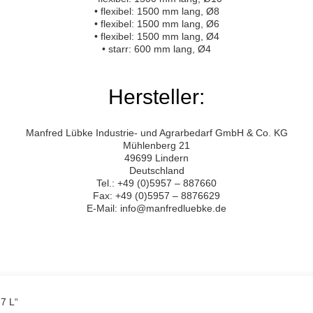
• flexibel: 1500 mm lang, Ø8
• flexibel: 1500 mm lang, Ø6
• flexibel: 1500 mm lang, Ø4
• starr: 600 mm lang, Ø4
Hersteller:
Manfred Lübke Industrie- und Agrarbedarf GmbH & Co. KG
Mühlenberg 21
49699 Lindern
Deutschland
Tel.: +49 (0)5957 – 887660
Fax: +49 (0)5957 – 8876629
E-Mail: info@manfredluebke.de
 7 L“