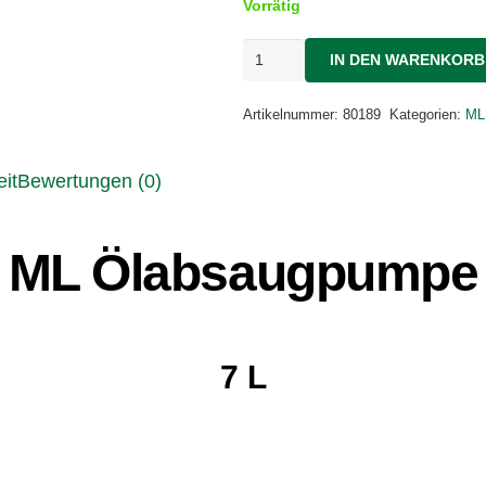
Vorrätig
ML
IN DEN WARENKORB
Ölabsaugpumpe
7
L
Artikelnummer:
80189
Kategorien:
ML
Menge
it
Bewertungen (0)
ML Ölabsaugpumpe
7 L