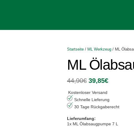
Startseite
/
ML Werkzeug
/ ML Ölabsa
ML Ölabsa
Ursprüngliche
Aktuelle
44,90
€
39,85
€
Preis
Preis
war:
ist:
Kostenloser Versand
44,90€
39,85€.
Schnelle Lieferung
30 Tage Rückgaberecht
Lieferumfang:
1x ML Ölabsaugpumpe 7 L