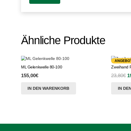
Ähnliche Produkte
ANGEBOT
ML Gelenkwelle 80-100
Zweihand F
U
155,00
€
23,80
€
1
P
IN DEN WARENKORB
IN DE
w
2