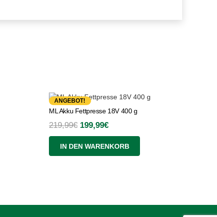
ANGEBOT!
ML Akku Fettpresse 18V 400 g
Ursprünglicher
Aktueller
219,99
€
199,99
€
Preis
Preis
IN DEN WARENKORB
war:
ist:
219,99€
199,99€.