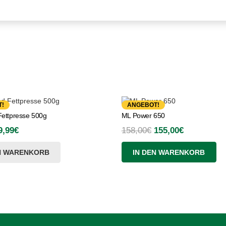
!
ANGEBOT!
ettpresse 500g
ML Power 650
rsprünglicher
Aktueller
Ursprünglicher
Aktueller
9,99
€
158,00
€
155,00
€
reis
Preis
Preis
Preis
N WARENKORB
IN DEN WARENKORB
ar:
ist:
war:
ist:
3,80€
19,99€.
158,00€
155,00€.