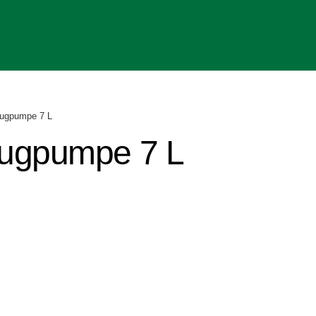
ugpumpe 7 L
ugpumpe 7 L
r
r