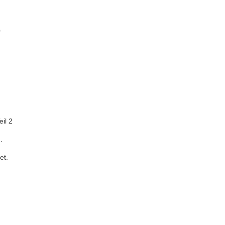
8
il 2
.
et.