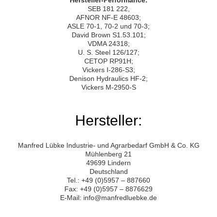
SEB 181 222,
AFNOR NF-E 48603;
ASLE 70-1, 70-2 und 70-3;
David Brown S1.53.101;
VDMA 24318;
U. S. Steel 126/127;
CETOP RP91H;
Vickers I-286-S3;
Denison Hydraulics HF-2;
Vickers M-2950-S
Hersteller:
Manfred Lübke Industrie- und Agrarbedarf GmbH & Co. KG
Mühlenberg 21
49699 Lindern
Deutschland
Tel.: +49 (0)5957 – 887660
Fax: +49 (0)5957 – 8876629
E-Mail: info@manfredluebke.de