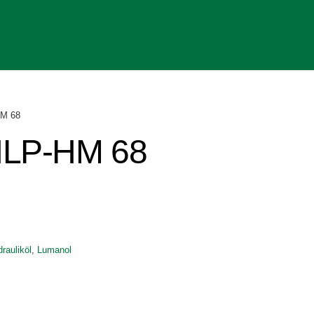
HM 68
HLP-HM 68
rauliköl
,
Lumanol