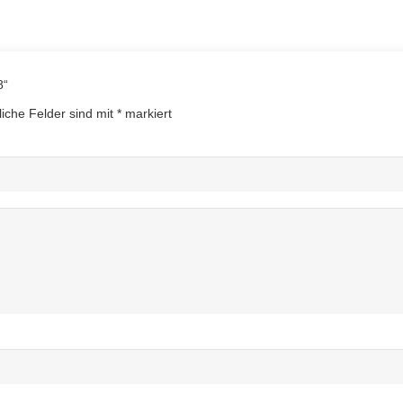
8“
liche Felder sind mit
*
markiert