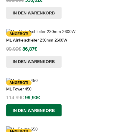
595,00
€
556,61
€
Preis
Preis
IN DEN WARENKORB
war:
ist:
595,00€
556,61€.
ANGEBOT!
ML Winkelschleifer 230mm 2600W
Ursprünglicher
Aktueller
99,99
€
86,87
€
Preis
Preis
IN DEN WARENKORB
war:
ist:
99,99€
86,87€.
ANGEBOT!
ML Power 450
Ursprünglicher
Aktueller
114,99
€
99,90
€
Preis
Preis
IN DEN WARENKORB
war:
ist:
114,99€
99,90€.
ANGEBOT!