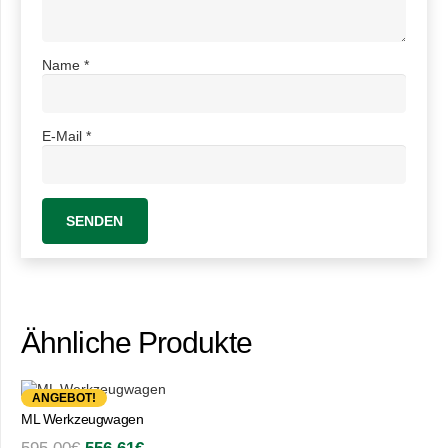
Name
*
E-Mail
*
Ähnliche Produkte
ANGEBOT!
ML Werkzeugwagen
Ursprünglicher
Aktueller