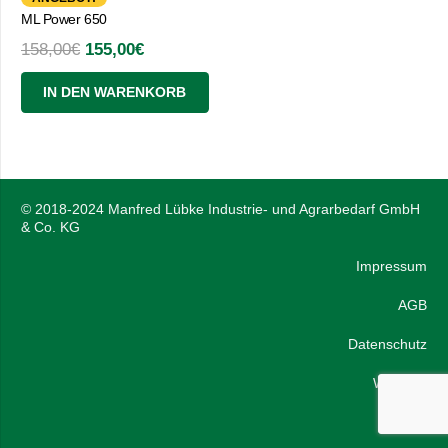
ML Power 650
Ursprünglicher
Aktueller
158,00
€
155,00
€
Preis
Preis
IN DEN WARENKORB
war:
ist:
158,00€
155,00€.
© 2018-2024 Manfred Lübke Industrie- und Agrarbedarf GmbH
& Co. KG
Impressum
AGB
Datenschutz
Widerruf