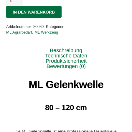
Gelenkwelle
80-
IN DEN WARENKORB
120
Menge
Artikelnummer:
80080
Kategorien:
ML Agrarbedarf
,
ML Werkzeug
Beschreibung
Technische Daten
Produktsicherheit
Bewertungen (0)
ML Gelenkwelle
80 – 120 cm
Die ML Gelenkwelle ist eine professionelle Gelenkwelle.