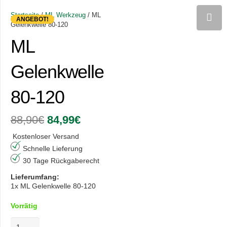
Startseite
/
ML Werkzeug
/ ML
ANGEBOT!
Gelenkwelle 80-120
ML
Gelenkwelle
80-120
Ursprünglicher
Aktueller
88,90
€
84,99
€
Preis
Preis
war:
ist:
Kostenloser Versand
88,90€
84,99€.
Schnelle Lieferung
30 Tage Rückgaberecht
Lieferumfang:
1x ML Gelenkwelle 80-120
Vorrätig
ML