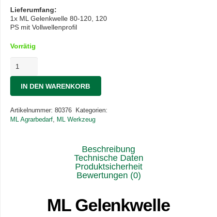
Lieferumfang:
1x ML Gelenkwelle 80-120, 120
PS mit Vollwellenprofil
Vorrätig
ML
Gelenkwelle
80-
IN DEN WARENKORB
120
120PS
Vollwellenprofil
Artikelnummer:
80376
Kategorien:
Menge
ML Agrarbedarf
,
ML Werkzeug
Beschreibung
Technische Daten
Produktsicherheit
Bewertungen (0)
ML Gelenkwelle