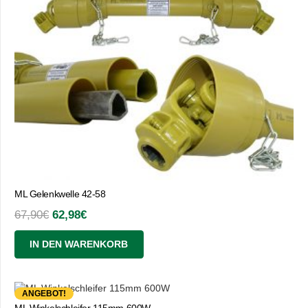
ML Gelenkwelle 42-58
Ursprünglicher
Aktueller
67,90
€
62,98
€
Preis
Preis
IN DEN WARENKORB
war:
ist:
67,90€
62,98€.
ANGEBOT!
ML Winkelschleifer 115mm 600W