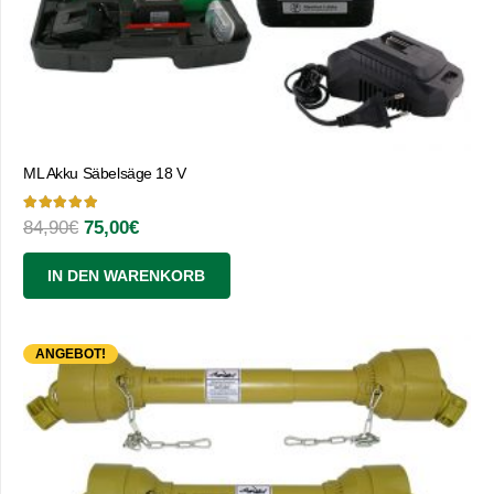
ML Akku Säbelsäge 18 V
Bewertet mit
5.00
von 5
Ursprünglicher
Aktueller
84,90
€
75,00
€
Preis
Preis
IN DEN WARENKORB
war:
ist:
84,90€
75,00€.
ANGEBOT!