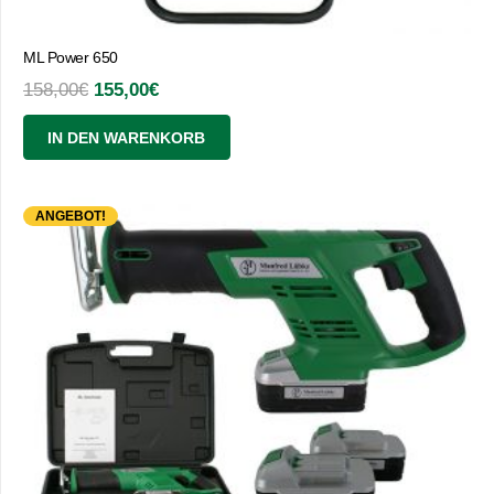
ML Power 650
Ursprünglicher
Aktueller
158,00
€
155,00
€
Preis
Preis
IN DEN WARENKORB
war:
ist:
158,00€
155,00€.
ANGEBOT!