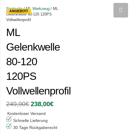
Startseite
/
ML Werkzeug
/ ML
ANGEBOT!
Gelenkwelle 80-120 120PS
Vollwellenprofil
ML
Gelenkwelle
80-120
120PS
Vollwellenprofil
Ursprünglicher
Aktueller
249,90
€
238,00
€
Preis
Preis
war:
ist:
Kostenloser Versand
249,90€
238,00€.
Schnelle Lieferung
30 Tage Rückgaberecht