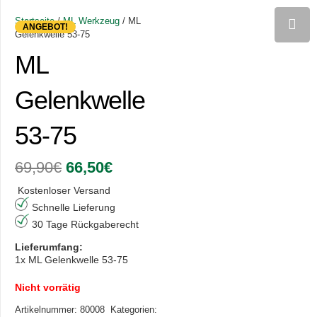
Startseite
/
ML Werkzeug
/ ML
ANGEBOT!
Gelenkwelle 53-75
ML
Gelenkwelle
53-75
Ursprünglicher
Aktueller
69,90
€
66,50
€
Preis
Preis
war:
ist:
Kostenloser Versand
69,90€
66,50€.
Schnelle Lieferung
30 Tage Rückgaberecht
Lieferumfang:
1x ML Gelenkwelle 53-75
Nicht vorrätig
Artikelnummer:
80008
Kategorien: