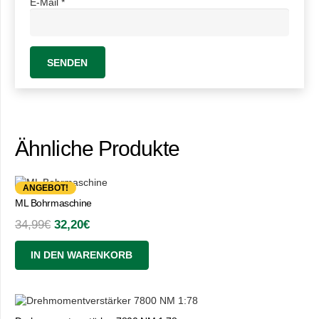
E-Mail
*
Ähnliche Produkte
ANGEBOT!
ML Bohrmaschine
Ursprünglicher
Aktueller
34,99
€
32,20
€
Preis
Preis
IN DEN WARENKORB
war:
ist:
34,99€
32,20€.