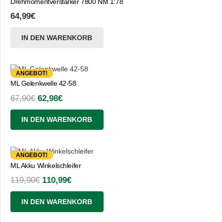
Drehmomentverstärker 7800 NM 1:78
64,99
€
IN DEN WARENKORB
ANGEBOT!
ML Gelenkwelle 42-58
Ursprünglicher
Aktueller
67,90
€
62,98
€
Preis
Preis
IN DEN WARENKORB
war:
ist:
67,90€
62,98€.
ANGEBOT!
ML Akku Winkelschleifer
Ursprünglicher
Aktueller
119,90
€
110,99
€
Preis
Preis
IN DEN WARENKORB
war:
ist:
119,90€
110,99€.