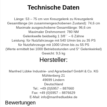
Technische Daten
Länge: 53 – 75 cm von Kreuzgelenk zu Kreuzgelenk
Gesamtlänge (im zusammengeschobenen Zustand): 74,6 cm
Maximale ausgeschobene Gesamtlänge: 96,6 cm
Maximaler Drehmoment: 780 NM
Gelenkwelle beidseitig 1 3/8´´ – 6 Zähne
Leistung: für Nutzfahrzeuge mit 540 U/min bis zu 35 PS
für Nutzfahrzeuge mit 1000 U/min bis zu 55 PS
(Werte ermittelt bei 1000 Betriebsstunden und 5° Gelenkwinkel)
Gewicht: 9,5 kg
Hersteller:
Manfred Lübke Industrie- und Agrarbedarf GmbH & Co. KG
Mühlenberg 21
49699 Lindern
Deutschland
Tel.: +49 (0)5957 – 887660
Fax: +49 (0)5957 – 8876629
E-Mail: info@manfredluebke.de
Bewertungen