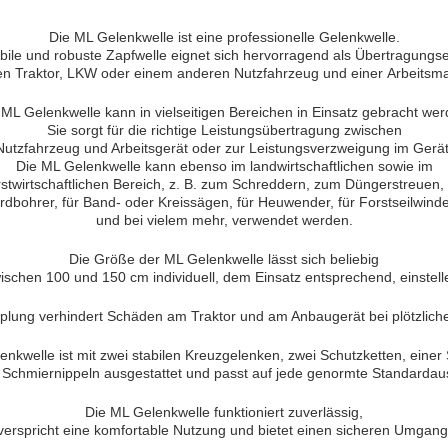
Die ML Gelenkwelle ist eine professionelle Gelenkwelle.
abile und robuste Zapfwelle eignet sich hervorragend als Übertragungs
en Traktor, LKW oder einem anderen Nutzfahrzeug und einer Arbeitsma
 ML Gelenkwelle kann in vielseitigen Bereichen in Einsatz gebracht wer
Sie sorgt für die richtige Leistungsübertragung zwischen
Nutzfahrzeug und Arbeitsgerät oder zur Leistungsverzweigung im Gerät
Die ML Gelenkwelle kann ebenso im landwirtschaftlichen sowie im
rstwirtschaftlichen Bereich, z. B. zum Schreddern, zum Düngerstreuen, 
rdbohrer, für Band- oder Kreissägen, für Heuwender, für Forstseilwind
und bei vielem mehr, verwendet werden.
Die Größe der ML Gelenkwelle lässt sich beliebig
ischen 100 und 150 cm individuell, dem Einsatz entsprechend, einstell
plung verhindert Schäden am Traktor und am Anbaugerät bei plötzliche
nkwelle ist mit zwei stabilen Kreuzgelenken, zwei Schutzketten, einer
 Schmiernippeln ausgestattet und passt auf jede genormte Standardau
Die ML Gelenkwelle funktioniert zuverlässig,
verspricht eine komfortable Nutzung und bietet einen sicheren Umgang