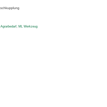
tschkupplung
 Agrarbedarf
,
ML Werkzeug