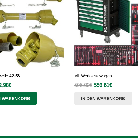
elle 42-58
ML Werkzeugwagen
rsprünglicher
Aktueller
Ursprünglicher
Aktueller
2,98
€
595,00
€
556,61
€
reis
Preis
Preis
Preis
N WARENKORB
IN DEN WARENKORB
ar:
ist:
war:
ist:
7,90€
62,98€.
595,00€
556,61€.