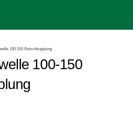
welle 100-150 Rutschkupplung
welle 100-150
plung
er
ler
€.