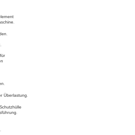
element
schine.
den.
.
für
en
en.
r Überlastung.
 Schutzhülle
sführung.
.