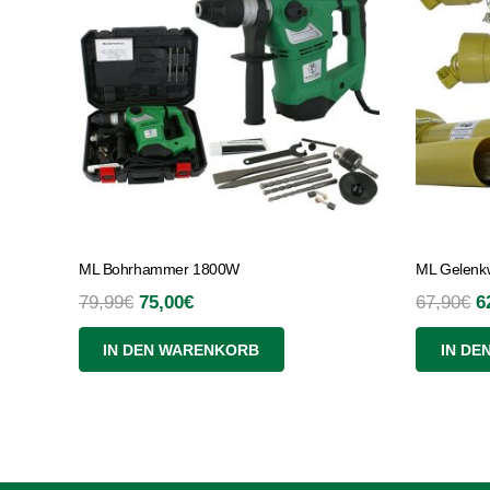
ML Bohrhammer 1800W
ML Gelenkw
Ursprünglicher
Aktueller
U
79,99
€
75,00
€
67,90
€
6
Preis
Preis
P
IN DEN WARENKORB
IN DE
war:
ist:
w
79,99€
75,00€.
6