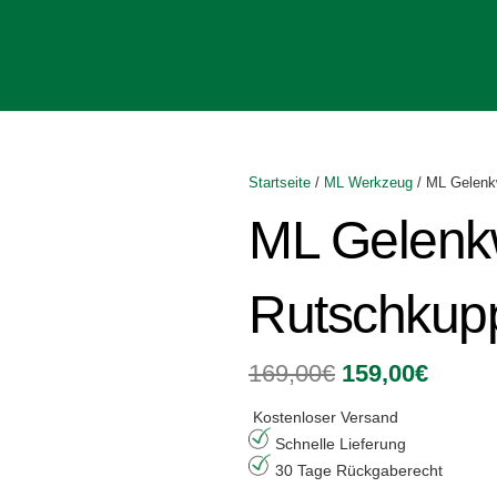
Startseite
/
ML Werkzeug
/ ML Gelenk
ML Gelenk
Rutschkup
Ursprünglich
Aktuel
169,00
€
159,00
€
Preis
Preis
war:
ist:
Kostenloser Versand
169,00€
159,00
Schnelle Lieferung
30 Tage Rückgaberecht