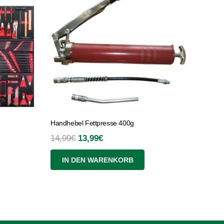
Handhebel Fettpresse 400g
Ursprünglicher
Aktueller
14,99
€
13,99
€
Preis
Preis
IN DEN WARENKORB
war:
ist:
14,99€
13,99€.