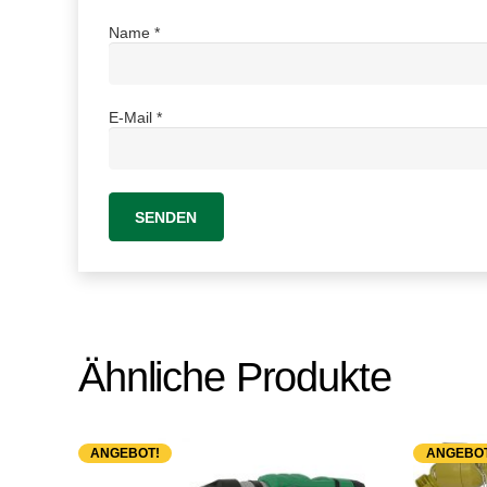
Name
*
E-Mail
*
Ähnliche Produkte
ANGEBOT!
ANGEBOT