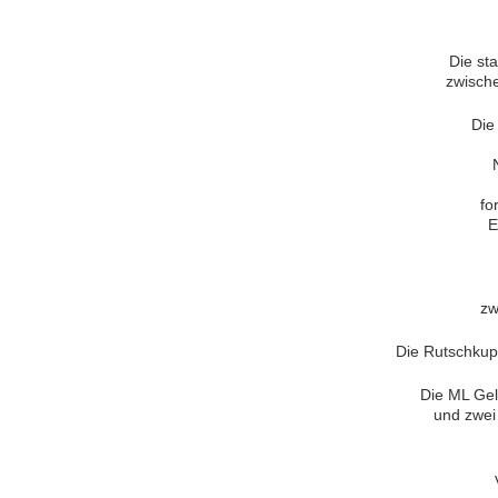
Die st
zwisch
Die
fo
E
zw
Die Rutschkup
Die ML Gele
und zwei