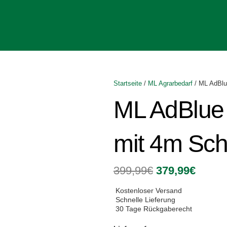
Startseite
/
ML Agrarbedarf
/ ML AdBlu
ML AdBlue
mit 4m Sch
Ursprünglich
Aktuel
399,99
€
379,99
€
Preis
Preis
war:
ist:
Kostenloser Versand
399,99€
379,99
Schnelle Lieferung
30 Tage Rückgaberecht