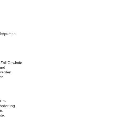
rderpumpe
 Zoll Gewinde.
 und
 werden
en
1 m.
Förderung.
n.
te.