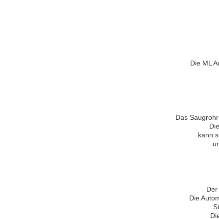
Die ML A
Das Saugrohr 
Die
kann s
u
Der
Die Autom
S
Di