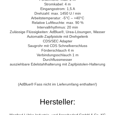
Stromkabel: 4 m
Eingangsstrom: 1,5 A
Drehzahl: max. 1450 U / min
Arbeitstemperatur: -5°C – +40°C
Relative Luftfeuchte: max. 90 %
Intervallrhythmus: 20 min
Zulässige Flüssigkeiten: AdBlue®, Urea-Lösungen, Wasser
Automatik-Zapfpistole mit Drehgelenk
CDS/SEC Adapter
Saugrohr mit CDS Schnellverschluss
Förderschlauch 4 m
Verbindungsschlauch 1 m
Durchflussmesser
ausziehbare Edelstahlhalterung mit Zapfpistolen-Halterung
(AdBlue® Fass nicht im Lieferumfang enthalten!)
Hersteller: