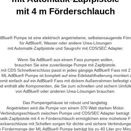
mit 4 m Förderschlauch
dBlue® Pumpe ist eine elektrisch angetriebene, selbstansaugende Fö
für AdBlue®, Wasser oder andere Urea-Lösungen
mit Automatik-Zapfpistole und Saugrohr mit CDS/SEC Adapter.
Wenn Sie AdBlue® aus einem Fass pumpen wollen,
brauchen Sie eine zuverlässige Pumpe mit Zapfpistole.
mit CDS Schnellverschluss passt in jedes gängige AdBlue® Fass mit 2
 ML AdBlue® Pumpe ist komplett auf eine Edelstahlhalterung montiert
omit einfach auf ein AdBlue® Fass mit dickem Außenrahmen befestigt
nd enthält alle Komponenten, die Sie zum schnellen und sichern Umfüll
von AdBlue® oder anderen Urea-Lösungen brauchen.
Das Pumpengehäuse ist robust und langlebig.
Angetrieben wird die Pumpe von einem 370 Watt starken Motor.
 Verbindungsschlauch zwischen Pumpe und CDS/SEC Adapter beträgt 
atik-Zapfpistole mit 4 m Förderschlauch ermöglichen eine mühelose 
teckanschlüsse mit Schellen sorgen für dichte und sichere Verbindunge
e Fördermenge der ML AdBlue® Pumpe beträgt bis zu 40 Liter pro Minu