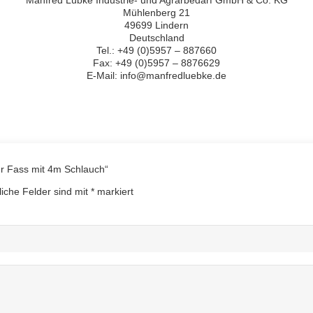
Manfred Lübke Industrie- und Agrarbedarf GmbH & Co. KG
Mühlenberg 21
49699 Lindern
Deutschland
Tel.: +49 (0)5957 – 887660
Fax: +49 (0)5957 – 8876629
E-Mail: info@manfredluebke.de
ür Fass mit 4m Schlauch“
liche Felder sind mit
*
markiert