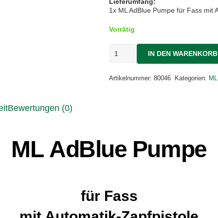
Lieferumfang:
1x
ML AdBlue Pumpe für Fass mit A
Vorrätig
ML
IN DEN WARENKORB
AdBlue
Pumpe
für
Artikelnummer:
80046
Kategorien:
ML
Fass
mit
4m
it
Bewertungen (0)
Schlauch
Menge
ML AdBlue Pumpe
für Fass
mit Automatik-Zapfpisto
le