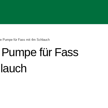
e Pumpe für Fass mit 4m Schlauch
 Pumpe für Fass
lauch
er
ler
€.