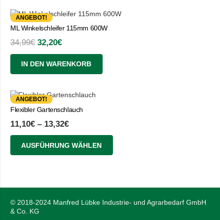
ANGEBOT!
ML Winkelschleifer 115mm 600W
Ursprünglicher
Aktueller
34,99
€
32,20
€
Preis
Preis
IN DEN WARENKORB
war:
ist:
34,99€
32,20€.
ANGEBOT!
Flexibler Gartenschlauch
11,10
€
–
13,32
€
Dieses
Produkt
AUSFÜHRUNG WÄHLEN
weist
mehrere
Varianten
auf.
Die
Optionen
© 2018-2024 Manfred Lübke Industrie- und Agrarbedarf GmbH
können
& Co. KG
auf