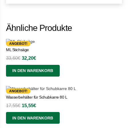
Ähnliche Produkte
ANGEBOT!
ML Stichsäge
Ursprünglicher
Aktueller
33,60
€
32,20
€
Preis
Preis
IN DEN WARENKORB
war:
ist:
33,60€
32,20€.
ANGEBOT!
Wasserbehälter für Schubkarre 80 L
Ursprünglicher
Aktueller
17,55
€
15,55
€
Preis
Preis
IN DEN WARENKORB
war:
ist:
17,55€
15,55€.