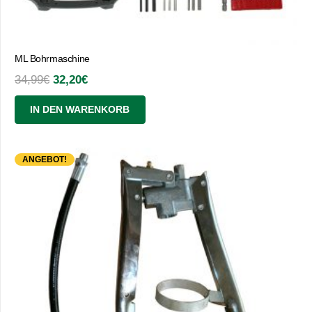
ML Bohrmaschine
Ursprünglicher
Aktueller
34,99
€
32,20
€
Preis
Preis
IN DEN WARENKORB
war:
ist:
34,99€
32,20€.
ANGEBOT!