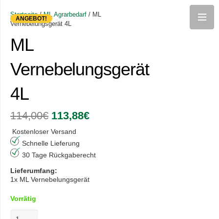
Startseite
/
ML Agrarbedarf
/ ML
ANGEBOT!
Vernebelungsgerät 4L
ML
Vernebelungsgerät
4L
Ursprünglicher
Aktueller
114,00
€
113,88
€
Preis
Preis
war:
ist:
Kostenloser Versand
114,00€
113,88€.
Schnelle Lieferung
30 Tage Rückgaberecht
Lieferumfang:
1x ML Vernebelungsgerät
Vorrätig
ML