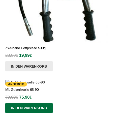
Zweihand Fettpresse 500g
Ursprünglicher
Aktueller
23,80
€
19,99
€
Preis
Preis
IN DEN WARENKORB
war:
ist:
23,80€
19,99€.
ANGEBOT!
ML Gelenkwelle 65-90
Ursprünglicher
Aktueller
79,99
€
75,90
€
Preis
Preis
IN DEN WARENKORB
war:
ist: