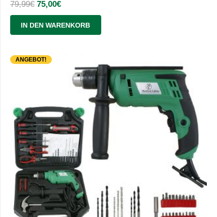
Ursprünglicher
Aktueller
79,99
€
75,00
€
Preis
Preis
IN DEN WARENKORB
war:
ist:
79,99€
75,00€.
ANGEBOT!