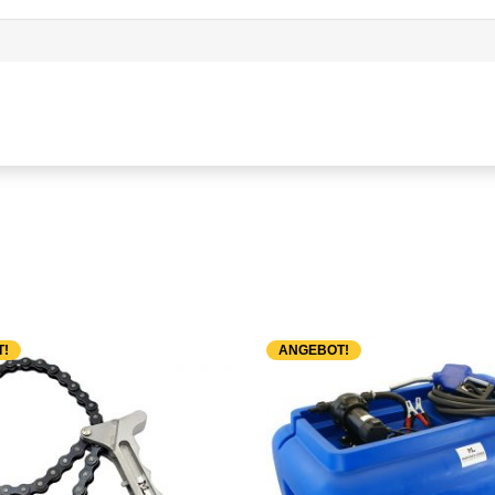
!
ANGEBOT!