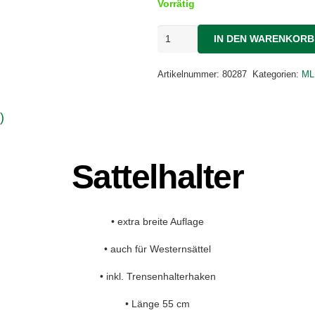
Vorrätig
ML
IN DEN WARENKORB
Sattelhalter
5x
Menge
Artikelnummer:
80287
Kategorien:
ML
)
Sattelhalter
• extra breite Auflage
• auch für Westernsättel
• inkl. Trensenhalterhaken
• Länge 55 cm