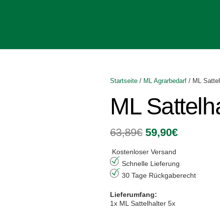
Startseite
/
ML Agrarbedarf
/ ML Sattel
ML Sattelha
Ursprüngliche
Aktuelle
63,89
€
59,90
€
Preis
Preis
war:
ist:
Kostenloser Versand
63,89€
59,90€.
Schnelle Lieferung
30 Tage Rückgaberecht
Lieferumfang:
1x
ML Sattelhalter 5x