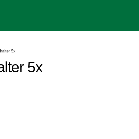
halter 5x
lter 5x
r
r