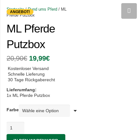
Startseite
/
Rund ums Pferd
/ ML
ANGEBOT!
Pferde Putzbox
ML Pferde
Putzbox
Ursprünglicher
Aktueller
20,90
€
19,99
€
Preis
Preis
war:
ist:
Kostenloser Versand
20,90€
19,99€.
Schnelle Lieferung
30 Tage Rückgaberecht
Lieferumfang:
1x ML Pferde Putzbox
Farbe
ML
Pferde
Putzbox