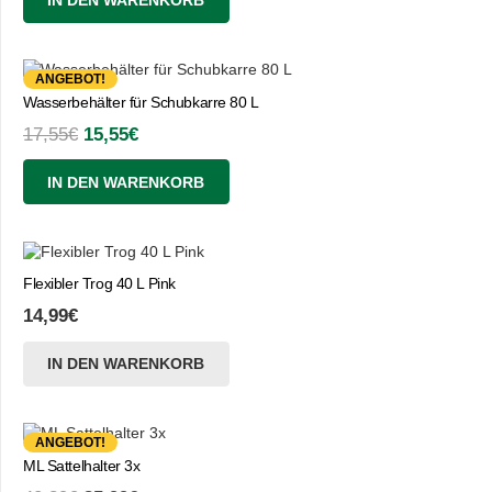
IN DEN WARENKORB
war:
ist:
63,89€
59,90€.
ANGEBOT!
Wasserbehälter für Schubkarre 80 L
Ursprünglicher
Aktueller
17,55
€
15,55
€
Preis
Preis
IN DEN WARENKORB
war:
ist:
17,55€
15,55€.
Flexibler Trog 40 L Pink
14,99
€
IN DEN WARENKORB
ANGEBOT!
ML Sattelhalter 3x