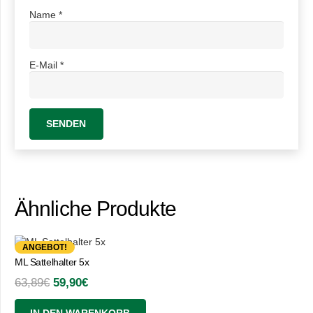
Name
*
E-Mail
*
Ähnliche Produkte
ANGEBOT!
ML Sattelhalter 5x
Ursprünglicher
Aktueller
63,89
€
59,90
€
Preis
Preis